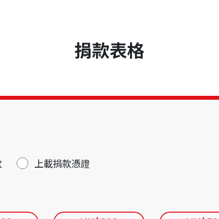
捐款表格
款
上載捐款憑證