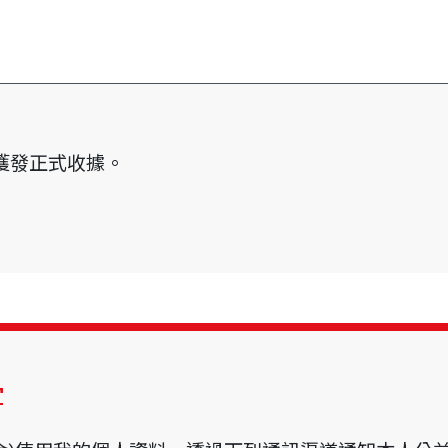
可獲發正式收據。
。
宜