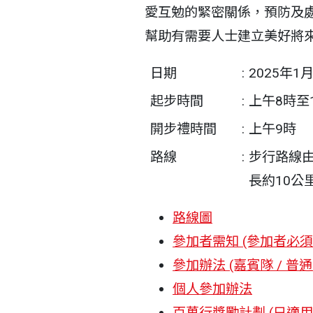
愛互勉的緊密關係，預防及
幫助有需要人士建立美好將
日期
:
2025年1月
起步時間
:
上午8時至1
開步禮時間
:
上午9時
路線
:
步行路線
長約10公
路線圖
參加者需知 (參加者必
參加辦法 (嘉賓隊 / 普
個人參加辦法
百萬行獎勵計劃 (只適