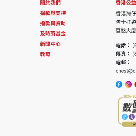
關於我們
香港公
捐款與支持
香港灣
告士打道
撥款與資助
夏慤大廈1
及時雨基金
新聞中心
電話：
(
傳真：
(
教育
電郵：
chest@c