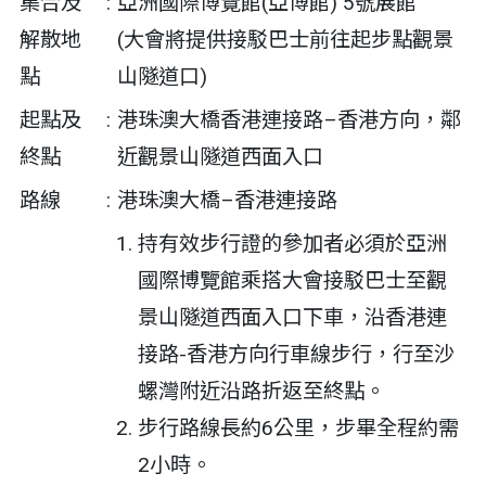
集合及
:
亞洲國際博覽館(亞博館) 5號展館
解散地
(大會將提供接駁巴
士前往起步點觀景
點
山隧道
口)
起點及
:
港珠澳大橋香港連接路–香港方向，鄰
終點
近觀景山隧道西面入口
路線
:
港珠澳大橋–香港連接路
持有效步行證的參加者必須於亞洲
國際博覽館乘搭大會接駁巴士至觀
景山隧道西面入口下車，沿香港連
接路-香港方向行車線步行，行至沙
螺灣附近沿路折返至終點。
步行路線長約6公里，步畢全程約需
2小時。