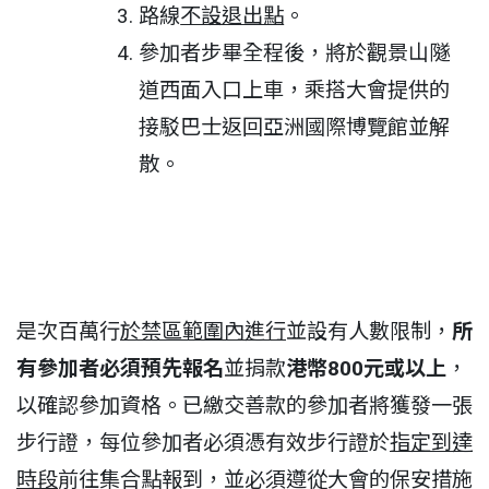
路線
不設退出點
。
參加者步畢全程後，將於觀景山隧
道西面入口上車，乘搭大會提供的
接駁巴士返回亞洲國際博覽館並解
散。
是次百萬行
於禁區範圍內進行
並設有人數限制，
所
有參加者必須預先報名
並捐款
港幣800元或以上
，
以確認參加資格。已繳交善款的參加者將獲發一張
步行證，每位參加者必須憑有效步行證於
指定到達
時段
前往集合點報到，並必須遵從大會的保安措施