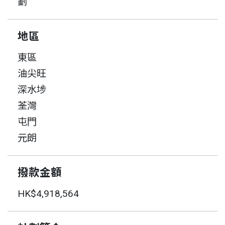
劃
地區
東區
油尖旺
深水埗
荃灣
屯門
元朗
撥款金額
HK$4,918,564