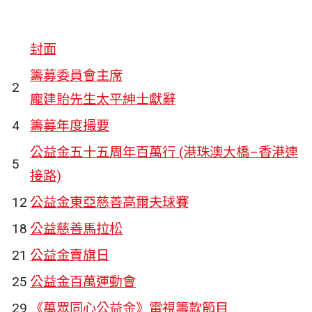
封面
籌募委員會主席
2
龐建貽先生太平紳士獻辭
4
籌募年度撮要
公益金五十五周年百萬行 (港珠澳大橋–香港連
5
接路)
12
公益金東亞慈善高爾夫球賽
18
公益慈善馬拉松
21
公益金賣旗日
25
公益金百萬運動會
29
《萬眾同心公益金》電視籌款節目