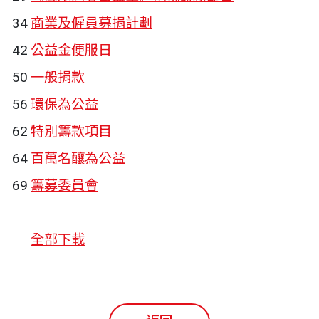
34
商業及僱員募捐計劃
42
公益金便服日
50
一般捐款
56
環保為公益
62
特別籌款項目
64
百萬名釀為公益
69
籌募委員會
全部下載