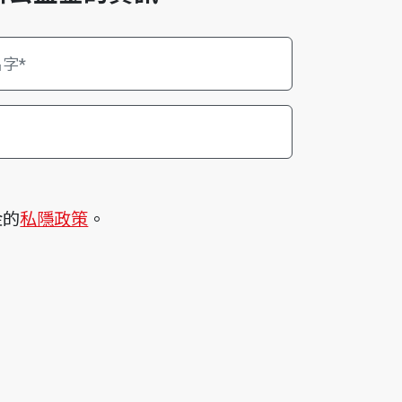
金的
私隱政策
。