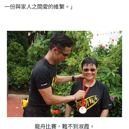
一份與家人之間愛的維繫。」
龍舟比賽，難不到淑霞。