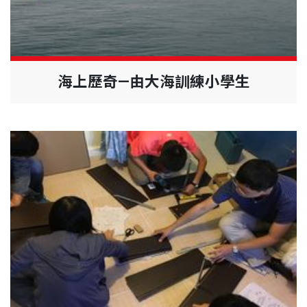
海上歷奇—由大海訓練小學生