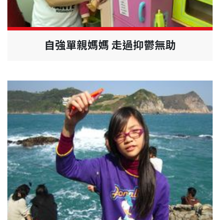
自強單親媽媽 走過抑鬱無助