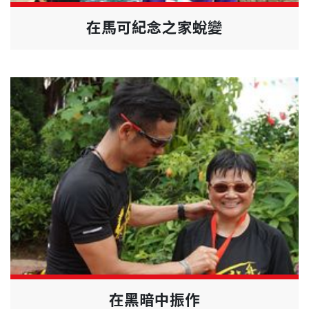
在馬可紀念之家蛻變
在黑暗中振作